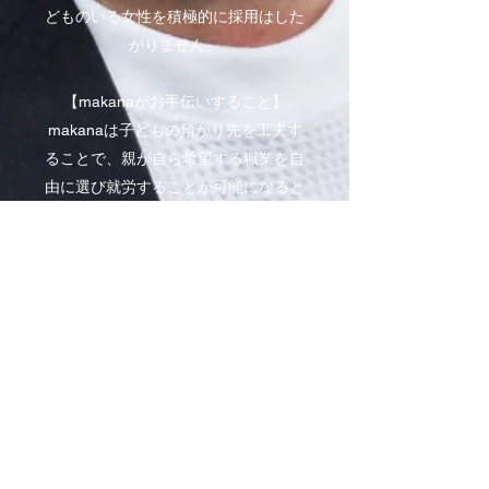
どものいる女性を積極的に採用はした
がりません。
【makanaがお手伝いすること】
makanaは子どもの預かり先を工夫す
ることで、親が自ら希望する職業を自
由に選び就労することが可能になると
考え、夕食と学習支援つき放課後児童
クラブ、一時預かり保育、子ども食
堂、カウンセリングによる思春期相談
や保護者相談、災害時の親子保護、ひ
とり親への居住支援などに関する事業
を行うことで、
「すべての子どもが夢と希望を諦めな
い社会をつくり」
「すべての親が笑顔で仕事ができ、子
育てで仕事や自己実現を諦めない社会