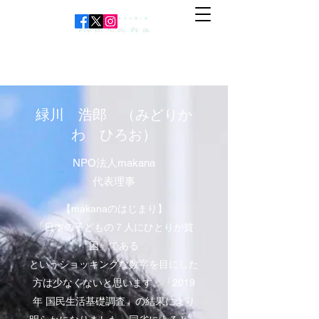
​​緑川 浩郎 （みどりか
わ ひろお）
NPO法人makana
代表理事
【makanaのはじまり】
「日本の子どもの７人にひとりが貧
困」である
というショッキングな数字を目にした
方は少なくないと思います。「2019
年 国民生活基礎調査」の結果により