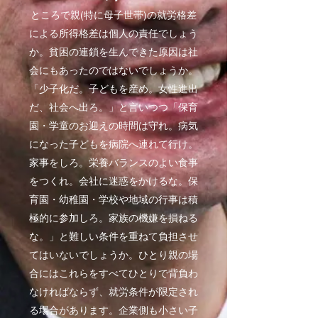
ところで親(特に母子世帯)の就労格差
による所得格差は個人の責任でしょう
か。貧困の連鎖を生んできた原因は社
会にもあったのではないでしょうか。
「少子化だ。子どもを産め。女性進出
だ、社会へ出ろ。」と言いつつ「保育
園・学童のお迎えの時間は守れ。病気
になった子どもを病院へ連れて行け。
家事をしろ。栄養バランスのよい食事
をつくれ。会社に迷惑をかけるな。保
育園・幼稚園・学校や地域の行事は積
極的に参加しろ。家族の機嫌を損ねる
な。」と難しい条件を重ねて負担させ
てはいないでしょうか。ひとり親の場
合にはこれらをすべてひとりで背負わ
なければならず、就労条件が限定され
る場合があります。企業側も小さい子