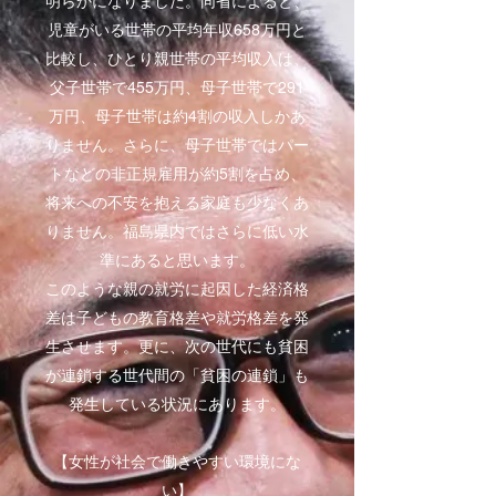
明らかになりました。同省によると、
児童がいる世帯の平均年収658万円と
比較し、ひとり親世帯の平均収入は、
父子世帯で455万円、母子世帯で291
万円、母子世帯は約4割の収入しかあ
りません。さらに、母子世帯ではパー
トなどの非正規雇用が約5割を占め、
将来への不安を抱える家庭も少なくあ
りません。福島県内ではさらに低い水
準にあると思います。
このような親の就労に起因した経済格
差は子どもの教育格差や就労格差を発
生させます。更に、次の世代にも貧困
が連鎖する世代間の「貧困の連鎖」も
発生している状況にあります。
【女性が社会で働きやすい環境にな
い】