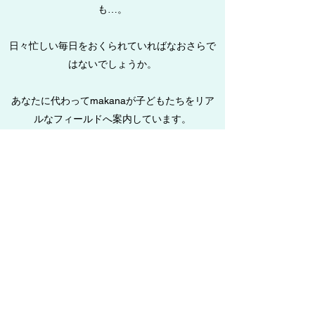
も…。
日々忙しい毎日をおくられていればなおさらで
はないでしょうか。
あなたに代わってmakanaが子どもたちをリア
ルなフィールドへ案内しています。
これまで毎週土曜日に、野外遊び・カヌー・ス
キー・ザリガニ釣り(食べ)・歴史探訪・コンサ
ート・遊園地などを訪ね、子どもたちで楽しい
豊かな体験を重ねています。
また、バーベキュー・そば打ち・カレー・とん
汁・ぎょうざ作りなどを通して、暮らしに欠か
せない食の知恵を学ぶ機会も提供しています。
makanaは子どもたちの豊かな人間性の形成を
応援します。